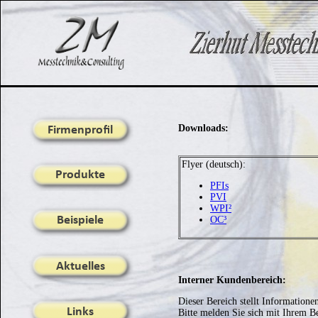
Downloads:
Flyer (deutsch):
PFIs
PVI
WPI²
OC³
Interner Kundenbereich:
Dieser Bereich stellt Information
Bitte melden Sie sich mit Ihrem 